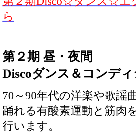
第２期Disco☆ダンス
ら
第２期 昼・夜間
Discoダンス＆コンデ
70～90年代の洋楽や歌
踊れる有酸素運動と筋肉
行います。