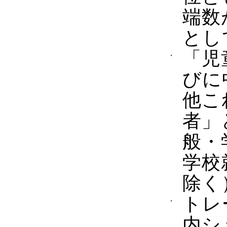
端数
とし
「児
びに
他こ
者」
般・
学校
除く
トレ
内シ