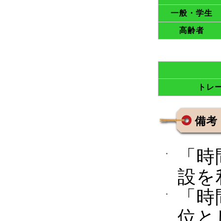
一般・学生
高齢者
トレ
備考
「時
設を
「時
位と