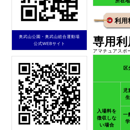
所在地
利用
奥武山公園・奥武山総合運動場
専用利
公式WEBサイト
アマチュアスポ
区
児
入場料を
一
徴収しな
い場合