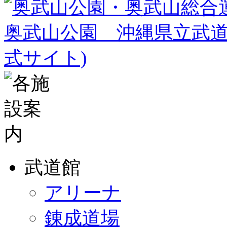
の
投
稿
武道館
アリーナ
錬成道場