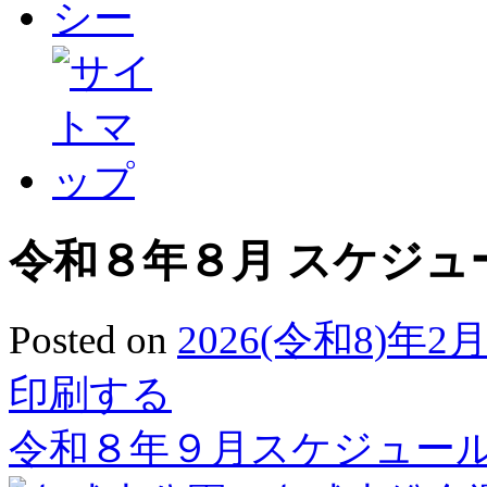
令和８年８月 スケジュ
Posted on
2026(令和8)年2
印刷する
最
令和８年９月スケジュー
近