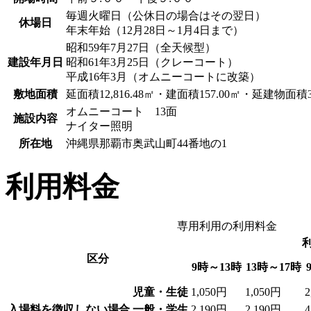
毎週火曜日（公休日の場合はその翌日）
休場日
年末年始（12月28日～1月4日まで）
昭和59年7月27日（全天候型）
建設年月日
昭和61年3月25日（クレーコート）
平成16年3月（オムニーコートに改築）
敷地面積
延面積12,816.48㎡・建面積157.00㎡・延建物面積33
オムニーコート 13面
施設内容
ナイター照明
所在地
沖縄県那覇市奥武山町44番地の1
利用料金
専用利用の利用料金
区分
9時～13時
13時～17時
児童・生徒
1,050円
1,050円
2
入場料を徴収しない場合
一般・学生
2,190円
2,190円
4