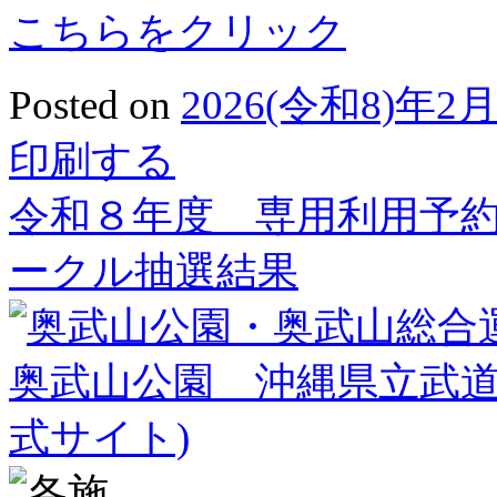
こちらをクリック
Posted on
2026(令和8)年2
印刷する
最
令和８年度 専用利用予
近
ークル抽選結果
の
投
稿