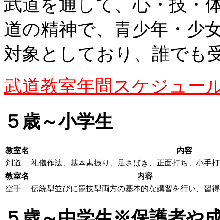
武道を通して、心・技・
道の精神で、青少年・少
対象としており、誰でも
武道教室年間スケジュー
５歳～小学生
教室名
内容
剣道
礼儀作法、基本素振り、足さばき、正面打ち、小手打
教室名
内容
空手
伝統型並びに競技型両方の基本的な講習を行い、習得
５歳～中学生※保護者や成人