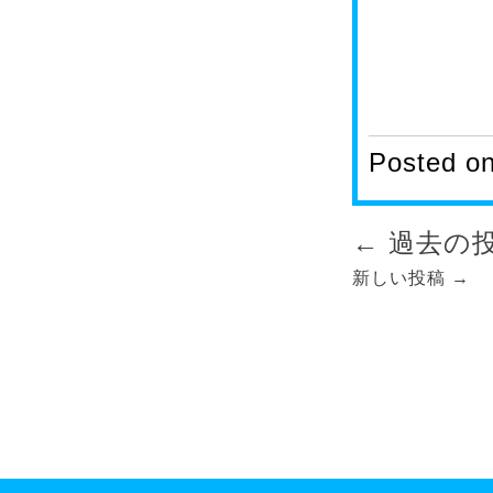
Posted o
投
←
過去の
稿
新しい投稿
→
ナ
ビ
ゲ
ー
シ
ョ
ン