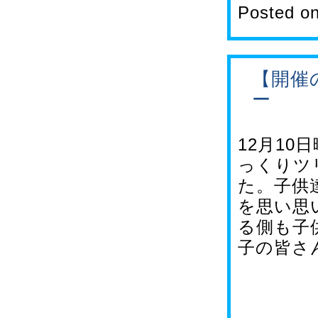
Posted o
【開催
ー
12月1
っくりツ
た。子供
を思い思
る側も子
子の皆さ