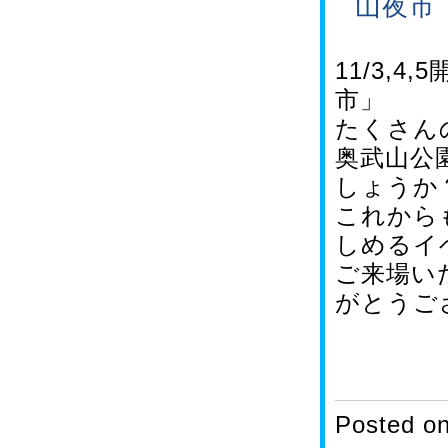
山夜市
11/3,
市」
たくさん
奥武山公
しょうか
これから
しめるイ
ご来場い
がとうご
Posted o