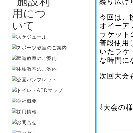
繰り広げ
今回は、
オイーア
ラケット
普段使用
いたラケ
な時間に
次回大会
⇩