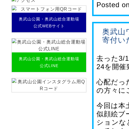
Posted o
奥武山公園・奥武山総合運動場
公式WEBサイト
奥武山
寄付い
去った3/
奥武山公園・奥武山総合運動場
24を開
公式LINE
心配だっ
の方々に
今回は本
似顔絵ブ
ションな