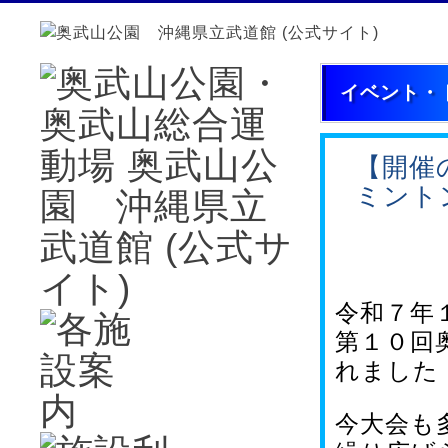
イベント・
【開催
ミント
令和７年１
第１０回
れました
今大会も