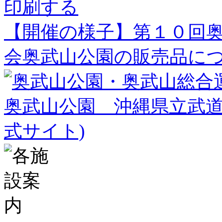
印刷する
最
【開催の様子】第１０回
近
会
奥武山公園の販売品に
の
投
稿