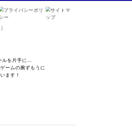
）
ールを片手に…
ジゲームの腕ずもうに
思います！