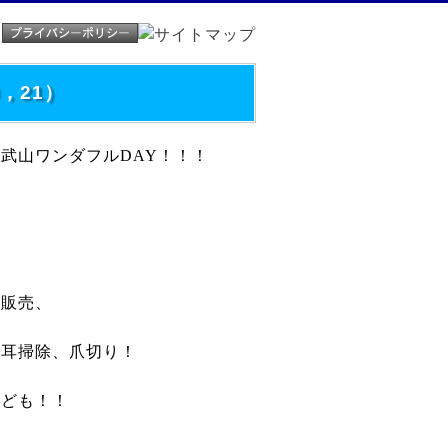
，21）
奥武山ワンダフル
DAY
！！！
の販売、
る耳掃除、爪切り！
なども！！