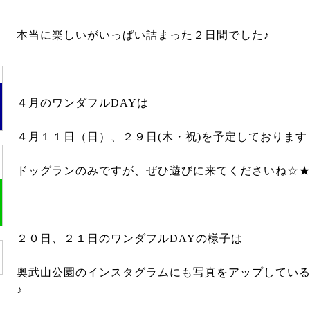
本当に楽しいがいっぱい詰まった２日間でした♪
４月のワンダフル
DAY
は
４月１１日（日）、２９日
(
木・祝
)
を予定しております
ドッグランのみですが、ぜひ遊びに来てくださいね☆
２０日、２１日のワンダフル
DAY
の様子は
奥武山公園のインスタグラムにも写真をアップしてい
♪