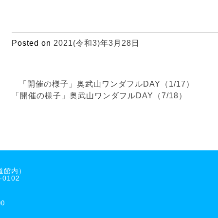
Posted on
2021(令和3)年3月28日
最
「開催の様子」奥武山ワンダフルDAY（1/17）
近
「開催の様子」奥武山ワンダフルDAY（7/18）
の
投
稿
道館内）
-0102
0